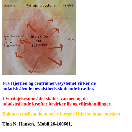
Fra Hjernen og centralnervesy
stemet virker de
indadstrålende
bevidstheds-skabende kræfter.
I Fordøjelsesområdet skabes
varmen og de
udadstrålende
kræfter bevirker liv og viljes
handlinger.
Balancen mellem de to poler
foregår i hjerte- lungeområdet.
Tina N. Hansen, Mobil 26-160661,