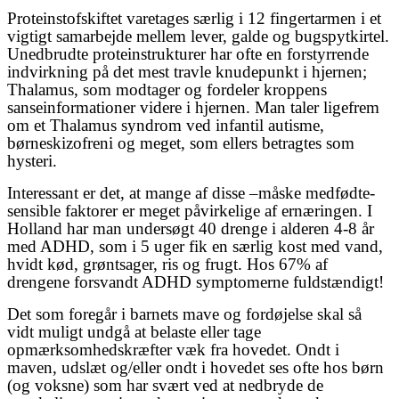
Proteinstofskiftet varetages særlig i 12 fingertarmen i et
vigtigt samarbejde mellem lever, galde og bugspytkirtel.
Unedbrudte proteinstrukturer har ofte en forstyrrende
indvirkning på det mest travle knudepunkt i hjernen;
Thalamus, som modtager og fordeler kroppens
sanseinformationer videre i hjernen. Man taler ligefrem
om et Thalamus syndrom ved infantil autisme,
børneskizofreni og meget, som ellers betragtes som
hysteri.
Interessant er det, at mange af disse –måske medfødte-
sensible faktorer er meget påvirkelige af ernæringen. I
Holland har man undersøgt 40 drenge i alderen 4-8 år
med ADHD, som i 5 uger fik en særlig kost med vand,
hvidt kød, grøntsager, ris og frugt. Hos 67% af
drengene forsvandt ADHD symptomerne fuldstændigt!
Det som foregår i barnets mave og fordøjelse skal så
vidt muligt undgå at belaste eller tage
opmærksomhedskræfter væk fra hovedet. Ondt i
maven, udslæt og/eller ondt i hovedet ses ofte hos børn
(og voksne) som har svært ved at nedbryde de