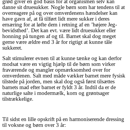
grød giver en god basis for at organismen selv kan
danne sit druesukker. Nogle børn som har tendens til at
overreagere på og over omverdenens hændelser kan
have gavn af, at få tilført lidt mere sukker i deres
ernæring for at løfte dem i retning af en ’højere Jeg-
bevidsthed’. Det kan evt. være lidt druesukker eller
honning på tungen af og til. Barnet skal dog meget
gerne være ældre end 3 år for rigtigt at kunne tåle
sukkeret.
Salt stimulerer evnen til at kunne tænke og kan derfor
modsat være en vigtig hjælp til de børn som virker
fraværende og mangler opmærksomhed over for
omverdenen. Salt med måde vækker barnet mere fysisk
tilstede på jorden, men skal dog også først tilsættes
barnets mad efter barnet er fyldt 3 år. Indtil da er de
naturlige salte i modermælk, korn og grøntsager
tilstrækkelige.
Til sidst en lille opskrift på en harmoniserende dressing
til voksne og børn over 3 år: