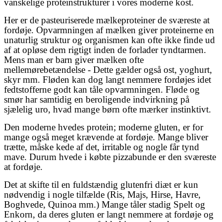
vanskelige proteinstrukturer i vores moderne kost.
Her er de pasteuriserede mælkeproteiner de sværeste at
fordøje. Opvarmningen af mælken giver proteinerne en
unaturlig struktur og organismen kan ofte ikke finde ud
af at opløse dem rigtigt inden de forlader tyndtarmen.
Mens man er barn giver mælken ofte
mellemørebetændelse - Dette gælder også ost, yoghurt,
skyr mm. Fløden kan dog langt nemmere fordøjes idet
fedtstofferne godt kan tåle opvarmningen. Fløde og
smør har samtidig en beroligende indvirkning på
sjælelig uro, hvad mange børn ofte mærker instinktivt.
Den moderne hvedes protein; moderne gluten, er for
mange også meget krævende at fordøje. Mange bliver
trætte, måske kede af det, irritable og nogle får tynd
mave. Durum hvede i købte pizzabunde er den sværeste
at fordøje.
Det at skifte til en fuldstændig glutenfri diæt er kun
nødvendig i nogle tilfælde (Ris, Majs, Hirse, Havre,
Boghvede, Quinoa mm.) Mange tåler stadig Spelt og
Enkorn, da deres gluten er langt nemmere at fordøje og