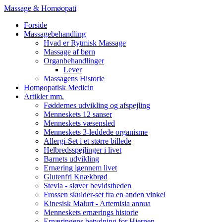
Massage & Homøopati
Forside
Massagebehandling
Hvad er Rytmisk Massage
Massage af børn
Organbehandlinger
Lever
Massagens Historie
Homøopatisk Medicin
Artikler mm.
Føddernes udvikling og afspejling
Menneskets 12 sanser
Menneskets væsensled
Menneskets 3-leddede organisme
Allergi-Set i et større billede
Helbredsspejlinger i livet
Barnets udvikling
Ernæring igennem livet
Glutenfri Knækbrød
Stevia - sløver bevidstheden
Frossen skulder-set fra en anden vinkel
Kinesisk Malurt - Artemisia annua
Menneskets ernærings historie
Ernæringens betydning for Hjernen