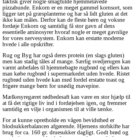
faktisk giver nogle smagfulde hjemmelavede
pizzabunde. Enkorn er en meget gammel kornsort, som
ligger tæt på græsplanterne og har så lidt gluten at det
ikke kan måles. Derfor kan de fleste børn og voksne
fordøje Enkorn og samtidig få stor gavn af dens
essentielle aminosyrer hvoraf nogle er meget gavnlige
for vores nervesystem. Enkorn kan erstatte moderne
hvede i alle opskrifter.
Rug og Byg har også deres protein (en slags gluten)
men kan stadig tåles af mange. Særlig svedjerugen kan
varmt anbefales til hjemmebagte rugbrød og ellers kan
man købe rugbrød i supermarkedet uden hvede. Ristet
rugbrød uden hvede kan med fordel erstatte toast og
frigøre mange børn for unødig mavepine.
Mælkesyregæret rødbedesaft kan være en stor hjælp til
at få det rigtige liv ind i fordøjelsen igen, og fremmer
samtidig en vilje i organismen til at ville tænke.
For at kunne opretholde en vågen bevidsthed er
blodsukkerbalancen afgørende. Hjernens stofskifte har
brug for ca. 160 gr. druesukker dagligt. Godt brød og