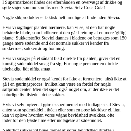
I Supermarkedet findes der efterhånden en overvægt af drikke og
søde sager som nu kan fås med Stevia. Selv Coca Cola!
Nogle slikprodukter er faktisk helt umulige at finde uden Stevia.
Hvis vi iagttager planten nærmere, kan vi se, at den har nogle
behårede blade, som indikerer at den går i retning af en mere 'giftig'
plante. Sukkerstoffet Steviol dannes i bladene og betragtes som 150
gange mere sødende end det normale sukker vi kender fra
sukkerroer, sukkerrør og honning.
Hvis vi smager på et sådant blad direkte fra planten, giver det en
kunstig sødemiddel smag fra sig. For nogle personer en direkte
ubehaglig, lidt giftig smag.
Stevia sødemiddel er også kendt for
ikke
at fermentere, altså ikke at
gå i en gæringsproces, hvilket kan være en fordel for nogle
saftproducenter. Men det siger også noget om, at der ikke er det
naturlige liv tilstede i dette sukker.
Hvis vi selv prøver at gøre eksperimentet med indtagelse af Stevia,
enten som sødemiddel i théen eller som en pose lakridser el. lign.
kan vi opleve hvordan vores vågne bevidsthed svækkes, ofte
indenfor den første time efter indtagelse af sødemidlet.
Naturligt sukker vil blive grebet af vores bevidsthed direkte i