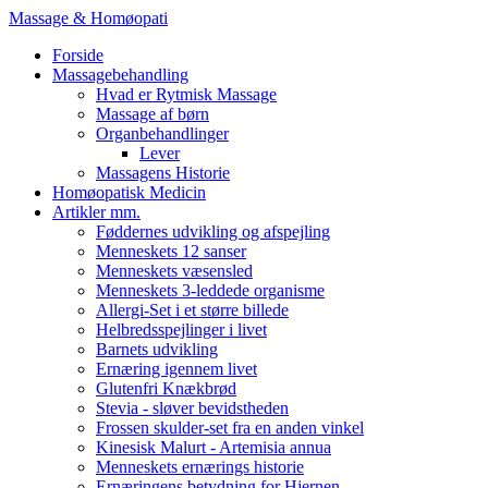
Massage & Homøopati
Forside
Massagebehandling
Hvad er Rytmisk Massage
Massage af børn
Organbehandlinger
Lever
Massagens Historie
Homøopatisk Medicin
Artikler mm.
Føddernes udvikling og afspejling
Menneskets 12 sanser
Menneskets væsensled
Menneskets 3-leddede organisme
Allergi-Set i et større billede
Helbredsspejlinger i livet
Barnets udvikling
Ernæring igennem livet
Glutenfri Knækbrød
Stevia - sløver bevidstheden
Frossen skulder-set fra en anden vinkel
Kinesisk Malurt - Artemisia annua
Menneskets ernærings historie
Ernæringens betydning for Hjernen